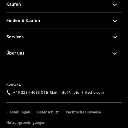
Teile &
Zubehör
Pannen- &
Schadenhilfe
Reparatur &
Werkstatt
Rückrufe &
Umrüstungen
Warnung: Betrug
beim
Gebrauchtwagenkauf
Service für
Reisemobile
Finanzdienste
Digitale
Extras