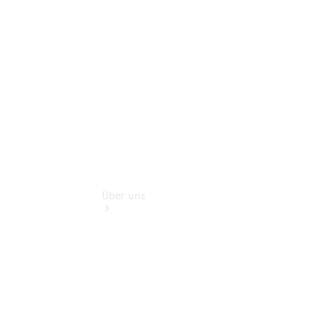
Teile &
Zubehör
Rückrufe &
Umrüstungen
Über uns
Übersicht