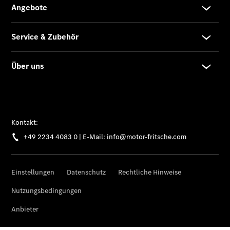
Übersicht
Unfallreparaturen
SmallRepair
Rücknahme
&
Entsorgung
Wartung
Reparatur
Service-
und
Garantie-
Pakete
Mobile
Service
Fleet
Services
Elektrofahrzeug-
Service
VanService
basic
Individuelle
Betreuung