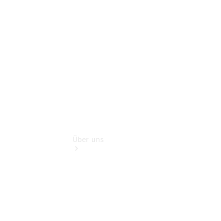
Teile &
Zubehör
Rückrufe &
Umrüstungen
Über uns
Übersicht