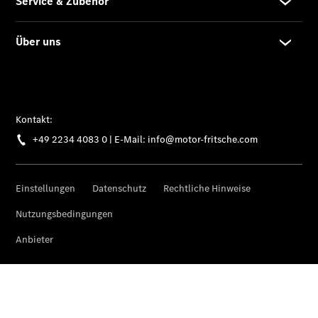
Übersicht
Unfallreparaturen
SmallRepair
Rücknahme
&
Entsorgung
Wartung
Reparatur
Service-
und
Garantie-
Pakete
Mobile
Service
Fleet
Services
Elektrofahrzeug-
Service
VanService
basic
Individuelle
Betreuung