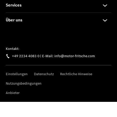
Teile &
Zubehör
Pannen- &
Schadenhilfe
Reparatur &
Werkstatt
Rückrufe &
Umrüstungen
Warnung: Betrug
beim
Gebrauchtwagenkauf
Service für
Reisemobile
Finanzdienste
Digitale
Extras