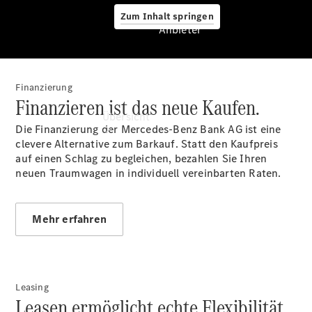
Zum Inhalt springen
Anbieter
Finanzierung
Anbieter
Finanzieren ist das neue Kaufen.
Übersicht
Die Finanzierung der Mercedes-Benz Bank AG ist eine
clevere Alternative zum Barkauf. Statt den Kaufpreis
auf einen Schlag zu begleichen, bezahlen Sie Ihren
neuen Traumwagen in individuell vereinbarten Raten.
Mehr erfahren
Startseite
Ansprechpartner
finden
Beratung
vereinbaren
Leasing
Leasen ermöglicht echte Flexibilität.
Servicetermin