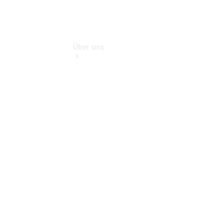
Über uns
Übersicht
Kontakt
Ansprechpartner
Kontaktformular